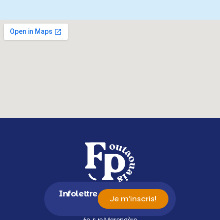
Infolettre
Je m'inscris!
69, rue Marengère