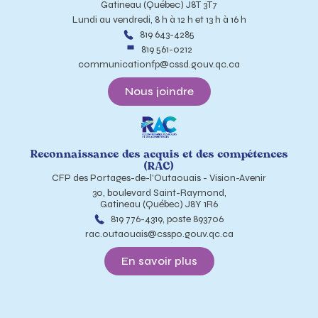
Gatineau (Québec) J8T 3T7
Lundi au vendredi, 8 h à 12 h et 13 h à 16 h
819 643-4285
819 561-0212
communicationfp@cssd.gouv.qc.ca
Nous joindre
Reconnaissance des acquis et des compétences
(RAC)
CFP des Portages-de-l'Outaouais - Vision-Avenir
30, boulevard Saint-Raymond,
Gatineau (Québec) J8Y 1R6
819 776-4319, poste 893706
rac.outaouais@csspo.gouv.qc.ca
En savoir plus