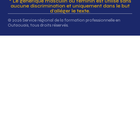
* Le générique masculin ou féminin est utilisé sans
aucune discrimination et uniquement dans le but
d’alléger le texte.
© 2026 Service régional de la formation professionnelle en
Outaouais, tous droits réservés.