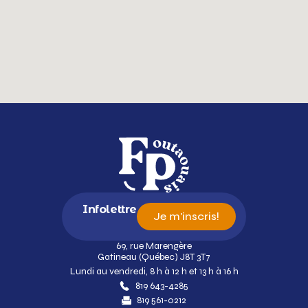
Infolettre
Je m'inscris!
69, rue Marengère
Gatineau (Québec) J8T 3T7
Lundi au vendredi, 8 h à 12 h et 13 h à 16 h
819 643-4285
819 561-0212