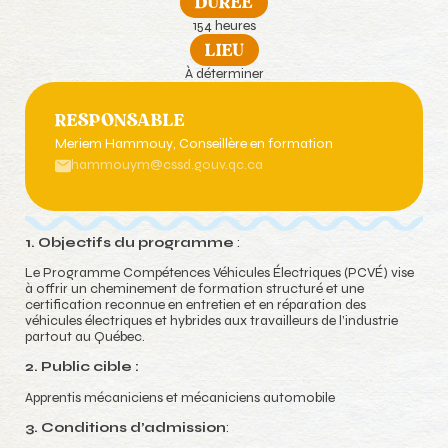
DURÉE
154 heures
LIEU
À déterminer
RESPONSABLE
Meriem Hammouy
, Conseillère en formation
hammouym@cssd.gouv.qc.ca
1. Objectifs du programme
:
Le Programme Compétences Véhicules Électriques (PCVÉ) vise
à offrir un cheminement de formation structuré et une
certification reconnue en entretien et en réparation des
véhicules électriques et hybrides aux travailleurs de l’industrie
partout au Québec.
2. Public cible :
Apprentis mécaniciens et mécaniciens automobile
3. Conditions d’admission
: