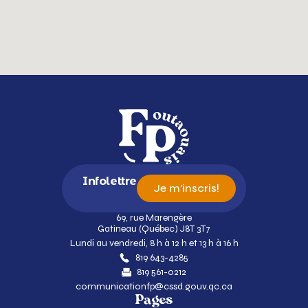
Infolettre
Je m'inscris!
69, rue Marengère
Gatineau (Québec) J8T 3T7
Lundi au vendredi, 8 h à 12 h et 13 h à 16 h
819 643-4285
819 561-0212
communicationfp@cssd.gouv.qc.ca
Pages