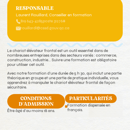
RESPONSABLE
Laurent Rouillard
, Conseiller en formation
819 643-4285
poste 31276#
rouillardl@cssd.gouv.qc.ca
Le chariot élévateur frontal est un outil essentiel dans de
nombreuses entreprises dans des secteurs variés : commerce,
construction, industrie… Suivre une formation est obligatoire
pour utiliser cet outil.
Avec notre formation d’une durée de 5 h 30, qui inclut une partie
théorique en groupe et une partie de pratique individuelle, vous
apprendrez à manipuler le chariot élévateur frontal de façon
sécuritaire.
CONDITIONS
PARTICULARITÉS
D'ADMISSION
Formation dispensée en
français.
Être âgé d’au moins 18 ans.