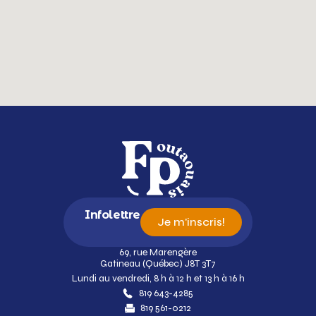
Infolettre
Je m'inscris!
69, rue Marengère
Gatineau (Québec) J8T 3T7
Lundi au vendredi, 8 h à 12 h et 13 h à 16 h
819 643-4285
819 561-0212