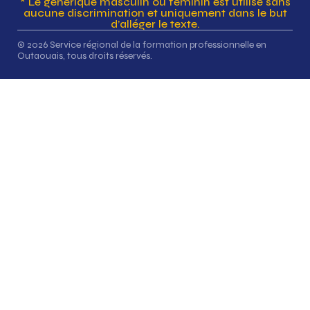
* Le générique masculin ou féminin est utilisé sans
aucune discrimination et uniquement dans le but
d’alléger le texte.
© 2026 Service régional de la formation professionnelle en
Outaouais, tous droits réservés.