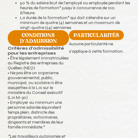
50 % du salaire brut de l’employé ou employée pendant les
heures de formation* jusqu’à concurrence de 100
$/heure.
La durée de la formation* qui doit s’étendre sur un
minimum de quatre (4) semaines et un maximum de
vingt-quatre (24) semaines
CONDITIONS
PARTICULARITÉS
D'ADMISSION
Aucune particularité ne
Critères d’admissibilité
s'applique à cette formation.
pour les entreprises
• Être légalement immatriculées
au Registre des entreprises du
Québec (NEQ)
• Ne pas être un organisme
gouvernemental, public,
municipal, ou scolaire ni être
assujetties à la Loi sur le
ministère du Conseil exécutif
(Loi M-30)
• Employer au minimum une
personne salariée équivalent
temps plein, distincte des
propriétaires, actionnaires,
dirigeants et membres de leur
famille immédiate.*
*Les travailleurs autonomes et