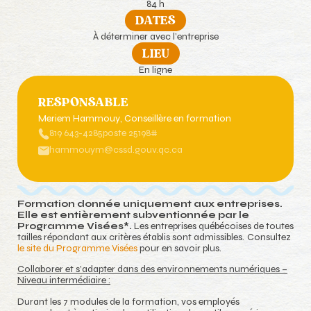
84 h
DATES
À déterminer avec l’entreprise
LIEU
En ligne
RESPONSABLE
Meriem Hammouy
, Conseillère en formation
819 643-4285
poste 25198#
hammouym@cssd.gouv.qc.ca
Formation donnée uniquement aux entreprises.
Elle est entièrement subventionnée par le
Programme Visées*.
Les entreprises québécoises de toutes
tailles répondant aux
critères établis sont admissibles
. Consultez
le site du Programme Visées
pour en savoir plus.
Collaborer et s’adapter dans des environnements numériques –
Niveau intermédiaire :
Durant les 7 modules de la formation, vos employés