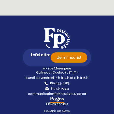
Infolettre
Je m'inscris!
69, rue Marengère
Gatineau (Québec) J8T 3T7
Lundi au vendredi, 8 h à 12 h et 13 h à 16 h
819 643-4285
819 561-0212
communicationfp@cssd.gouv.qc.ca
Pages
Élèves actuels
Devenir un élève