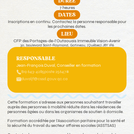
DURÉE
7 heures
DATES
Inscriptions en continu. Contactez la personne responsable pour
les prochaines dates.
LIEU
CFP des Portages-de-l’Outaouais Immeuble Vision-Avenir
30, boulevard Saint-Raymond, Gatineau, (Québec) J8Y 1R6
RESPONSABLE
Jean-François Duval
, Conseiller en formation
819 643-4285
poste 25647#
duvaljf@cssd.gouv.qc.ca
Cette formation s’adresse aux personnes souhaitant travailler
auprès des personnes à mobilité réduite dans les résidences de
personnes âgées ou dans les organismes de soutien à domicile.
Formation accréditée par l’Association paritaire pour la santé et
la sécurité du travail du secteur affaires sociales (ASSTSAS)