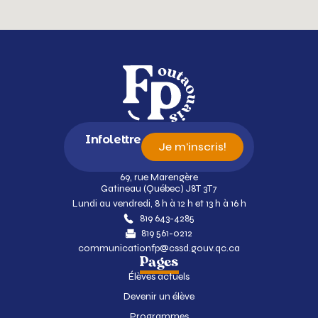
Infolettre
Je m'inscris!
69, rue Marengère
Gatineau (Québec) J8T 3T7
Lundi au vendredi, 8 h à 12 h et 13 h à 16 h
819 643-4285
819 561-0212
communicationfp@cssd.gouv.qc.ca
Pages
Élèves actuels
Devenir un élève
Programmes