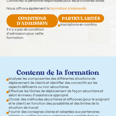
Contactez la personne responsable pour les prochaines dates.
Nous offrons également la
formation à Maniwaki.
CONDITIONS
PARTICULARITÉS
D'ADMISSION
Inscriptions en continu
Il n’y a pas de condition
d’admission pour cette
formation.
Contenu de la formation
Analyser les composantes des différentes situations de
déplacement de clients et identifier des correctifs sur les
aspects déficients ou non sécuritaires
Effectuer les tâches de déplacement de façon sécuritaire et
selon le niveau d’assistance approprié
Choisir des méthodes sécuritaires et efficaces (pour le soignant
et le client) en fonction des possibilités et des limites de la
situation de travail
Fournir des consignes claires et adaptées aux partenaires
(clients ou collègues) pour optimiser leur contribution au