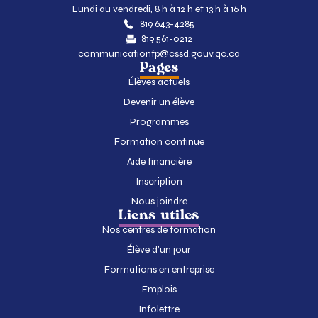
Lundi au vendredi, 8 h à 12 h et 13 h à 16 h
819 643-4285
819 561-0212
communicationfp@cssd.gouv.qc.ca
Pages
Élèves actuels
Devenir un élève
Programmes
Formation continue
Aide financière
Inscription
Nous joindre
Liens utiles
Nos centres de formation
Élève d’un jour
Formations en entreprise
Emplois
Infolettre