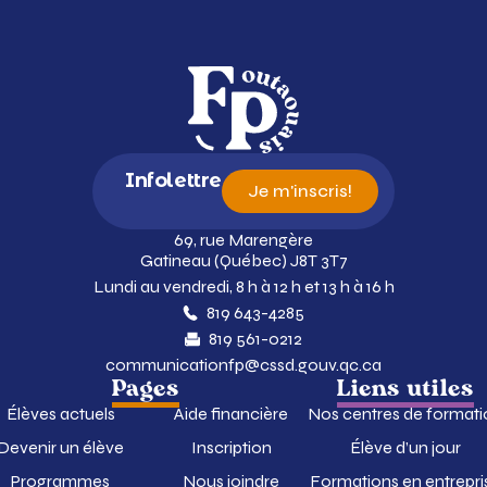
Infolettre
Je m'inscris!
69, rue Marengère
Gatineau (Québec) J8T 3T7
Lundi au vendredi, 8 h à 12 h et 13 h à 16 h
819 643-4285
819 561-0212
communicationfp@cssd.gouv.qc.ca
Pages
Liens utiles
Élèves actuels
Aide financière
Nos centres de formati
Devenir un élève
Inscription
Élève d’un jour
Programmes
Nous joindre
Formations en entrepri