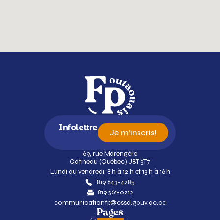
Infolettre
Je m'inscris!
69, rue Marengère
Gatineau (Québec) J8T 3T7
Lundi au vendredi, 8 h à 12 h et 13 h à 16 h
819 643-4285
819 561-0212
communicationfp@cssd.gouv.qc.ca
Pages