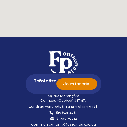
Infolettre
Je m'inscris!
69, rue Marengère
Gatineau (Québec) J8T 3T7
Lundi au vendredi, 8 h à 12 h et 13 h à 16 h
819 643-4285
819 561-0212
communicationfp@cssd.gouv.qc.ca