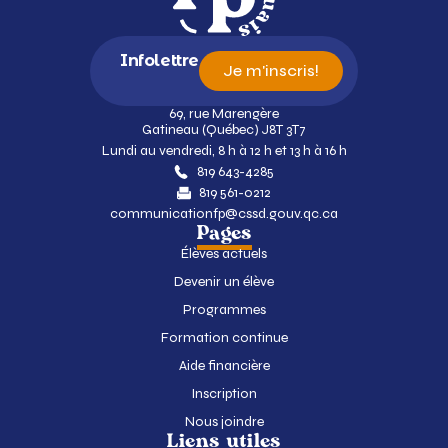
Infolettre
Je m'inscris!
69, rue Marengère
Gatineau (Québec) J8T 3T7
Lundi au vendredi, 8 h à 12 h et 13 h à 16 h
819 643-4285
819 561-0212
communicationfp@cssd.gouv.qc.ca
Pages
Élèves actuels
Devenir un élève
Programmes
Formation continue
Aide financière
Inscription
Nous joindre
Liens utiles