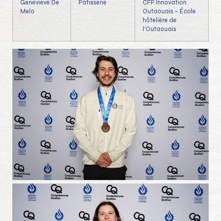
Geneviève De
Pâtisserie
CFP Innovation
Melo
Outaouais – École
hôtelière de
l’Outaouais