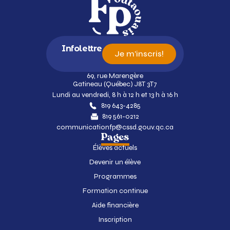
Infolettre
Je m'inscris!
69, rue Marengère
Gatineau (Québec) J8T 3T7
Lundi au vendredi, 8 h à 12 h et 13 h à 16 h
819 643-4285
819 561-0212
communicationfp@cssd.gouv.qc.ca
Pages
Élèves actuels
Devenir un élève
Programmes
Formation continue
Aide financière
Inscription