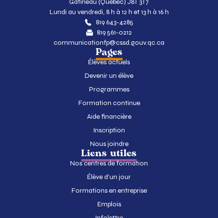
Gatineau (Québec) J8T 3T7
Lundi au vendredi, 8 h à 12 h et 13 h à 16 h
819 643-4285
819 561-0212
communicationfp@cssd.gouv.qc.ca
Pages
Élèves actuels
Devenir un élève
Programmes
Formation continue
Aide financière
Inscription
Nous joindre
Liens utiles
Nos centres de formation
Élève d’un jour
Formations en entreprise
Emplois
Infolettre